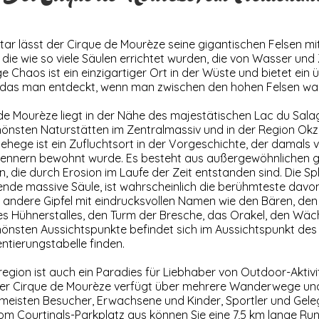
tar lässt der Cirque de Mourèze seine gigantischen Felsen m
die wie so viele Säulen errichtet wurden, die von Wasser und
ge Chaos ist ein einzigartiger Ort in der Wüste und bietet ei
 das man entdeckt, wenn man zwischen den hohen Felsen wa
de Mourèze liegt in der Nähe des majestätischen Lac du Salag
hönsten Naturstätten im Zentralmassiv und in der Region Okzi
Gehege ist ein Zufluchtsort in der Vorgeschichte, der damals 
rennern bewohnt wurde. Es besteht aus außergewöhnlichen 
, die durch Erosion im Laufe der Zeit entstanden sind. Die Sph
nde massive Säule, ist wahrscheinlich die berühmteste davo
 andere Gipfel mit eindrucksvollen Namen wie den Bären, den 
s Hühnerstalles, den Turm der Bresche, das Orakel, den Wäc
hönsten Aussichtspunkte befindet sich im Aussichtspunkt des
entierungstabelle finden.
region ist auch ein Paradies für Liebhaber von Outdoor-Aktiv
er Cirque de Mourèze verfügt über mehrere Wanderwege u
e meisten Besucher, Erwachsene und Kinder, Sportler und Gel
om Courtinals-Parkplatz aus können Sie eine 7,5 km lange Run