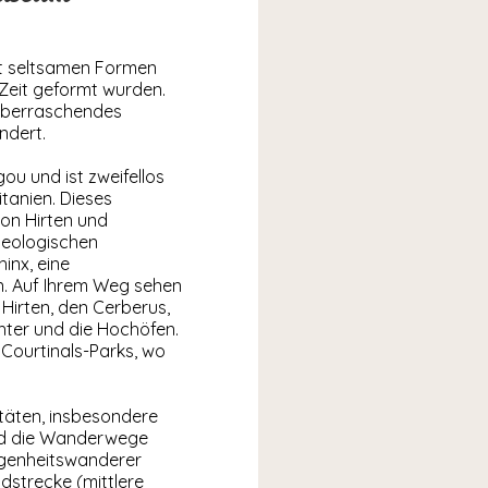
it seltsamen Formen
 Zeit geformt wurden.
n überraschendes
ndert.
ou und ist zweifellos
tanien. Dieses
von Hirten und
geologischen
inx, eine
n. Auf Ihrem Weg sehen
Hirten, den Cerberus,
hter und die Hochöfen.
 Courtinals-Parks, wo
itäten, insbesondere
nd die Wanderwege
egenheitswanderer
dstrecke (mittlere