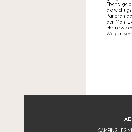
Ebene, gelbe
die wichtig
Panoramabli
den Mont Li
Meeresspieg
Weg zu verk
AD
CAMPING LES M