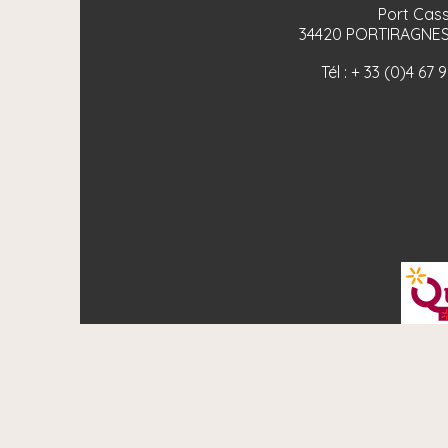
Port Cass
34420
PORTIRAGNES
Tél :
+ 33 (0)4 67 
Fotos und Plän