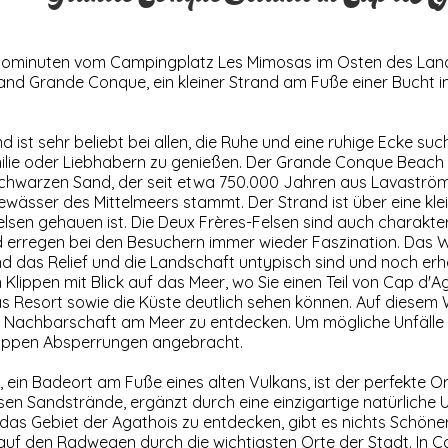
tominuten vom Campingplatz Les Mimosas im Osten des Lande
rand Grande Conque, ein kleiner Strand am Fuße einer Bucht 
nd ist sehr beliebt bei allen, die Ruhe und eine ruhige Ecke 
ilie oder Liebhabern zu genießen. Der Grande Conque Beach
schwarzen Sand, der seit etwa 750.000 Jahren aus Lavaströ
ewässer des Mittelmeers stammt. Der Strand ist über eine kle
Felsen gehauen ist. Die Deux Frères-Felsen sind auch charakter
erregen bei den Besuchern immer wieder Faszination. Das 
nd das Relief und die Landschaft untypisch sind und noch erh
 Klippen mit Blick auf das Meer, wo Sie einen Teil von Cap d'
as Resort sowie die Küste deutlich sehen können. Auf diesem 
e Nachbarschaft am Meer zu entdecken. Um mögliche Unfälle 
lippen Absperrungen angebracht.
 ein Badeort am Fuße eines alten Vulkans, ist der perfekte Or
sen Sandstrände, ergänzt durch eine einzigartige natürliche
das Gebiet der Agathois zu entdecken, gibt es nichts Schöner
uf den Radwegen durch die wichtigsten Orte der Stadt. In 