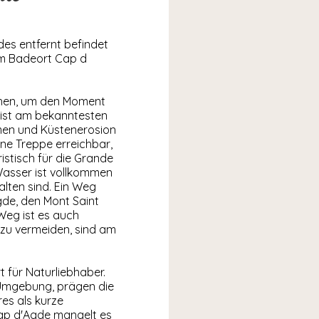
s entfernt befindet
im Badeort Cap d
suchen, um den Moment
 ist am bekanntesten
men und Küstenerosion
ine Treppe erreichbar,
istisch für die Grande
Wasser ist vollkommen
alten sind. Ein Weg
Agde, den Mont Saint
Weg ist es auch
zu vermeiden, sind am
t für Naturliebhaber.
 Umgebung, prägen die
es als kurze
Cap d'Agde mangelt es