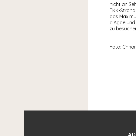
nicht an S
FKK-Strand 
das Maximum
d'Agde und
zu besuchen
Foto: Chnar
AD