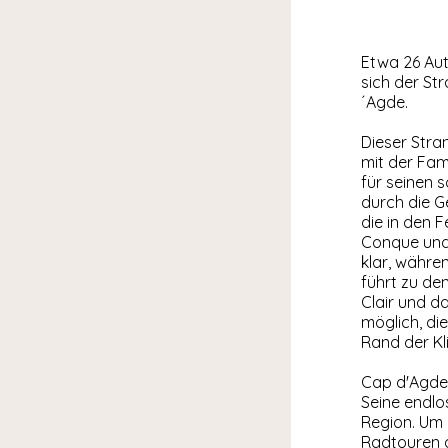
Etwa 26 Au
sich der St
´Agde.
Dieser Stra
mit der Fam
für seinen 
durch die G
die in den 
Conque und 
klar, währe
führt zu den
Clair und d
möglich, di
Rand der K
Cap d'Agde,
Seine endlo
Region. Um 
Radtouren a