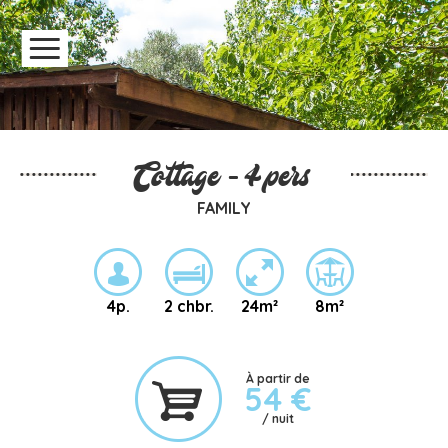
Cottage - 4 pers
FAMILY
4p.
2 chbr.
24m²
8m²
À partir de
54 €
/ nuit