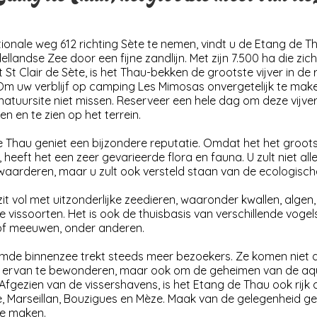
ionale weg 612 richting Sète te nemen, vindt u de Etang de T
llandse Zee door een fijne zandlijn. Met zijn 7.500 ha die zic
 St Clair de Sète, is het Thau-bekken de grootste vijver in d
 Om uw verblijf op camping Les Mimosas onvergetelijk te mak
natuursite niet missen. Reserveer een hele dag om deze vijve
oen en te zien op het terrein.
 Thau geniet een bijzondere reputatie. Omdat het het groots
, heeft het een zeer gevarieerde flora en fauna. U zult niet al
aarderen, maar u zult ook versteld staan ​​van de ecologische 
zit vol met uitzonderlijke zeedieren, waaronder kwallen, alge
e vissoorten. Het is ook de thuisbasis van verschillende vogels
of meeuwen, onder anderen.
de binnenzee trekt steeds meer bezoekers. Ze komen niet 
 ervan te bewonderen, maar ook om de geheimen van de aqu
Afgezien van de vissershavens, is het Etang de Thau ook rijk
e, Marseillan, Bouzigues en Mèze. Maak van de gelegenheid geb
te maken.