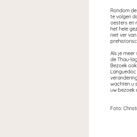
Rondom de v
te volgen d
oesters en 
het hele ge
niet ver va
prehistorisc
Als je meer
de Thau-lag
Bezoek ook 
Languedoc d
verandering
wachten u s
uw bezoek 
Foto: Christ