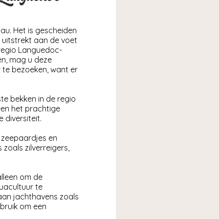
hau. Het is gescheiden
h uitstrekt aan de voet
e regio Languedoc-
en, mag u deze
r te bezoeken, want er
te bekken in de regio
leen het prachtige
diversiteit.
n, zeepaardjes en
 zoals zilverreigers,
alleen om de
acultuur te
 aan jachthavens zoals
ruik om een ​​