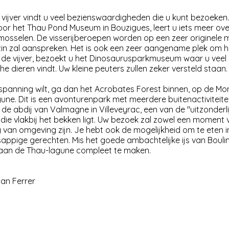
ijver vindt u veel bezienswaardigheden die u kunt bezoeken.
oor het Thau Pond Museum in Bouzigues, leert u iets meer ove
mosselen. De visserijberoepen worden op een zeer originele ma
zin zal aanspreken. Het is ook een zeer aangename plek om he
n de vijver, bezoekt u het Dinosaurusparkmuseum waar u veel
he dieren vindt. Uw kleine peuters zullen zeker versteld staan.
 spanning wilt, ga dan het Acrobates Forest binnen, op de Mo
une. Dit is een avonturenpark met meerdere buitenactiviteiten
de abdij van Valmagne in Villeveyrac, een van de "uitzonderli
ie vlakbij het bekken ligt. Uw bezoek zal zowel een moment 
 van omgeving zijn. Je hebt ook de mogelijkheid om te eten i
appige gerechten. Mis het goede ambachtelijke ijs van Boulin
aan de Thau-lagune compleet te maken.
ian Ferrer