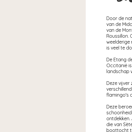
Door de nat
van de Midde
van de Mont
Roussillon.
weelderige 
is veel te d
De Etang de
Occitanië is
landschap w
Deze vijver 
verschillend
flamingo's 
Deze beroem
schoonheid
ontdekken. 
die van Sèt
boottocht 