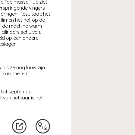
md "de massa". Je ziet
rspringende vingers
dringen. Resultaat: het
e lijmen het net op de
der de machine warm
ilinders schuiven,
eld op een andere
eslagen.
S
als ze nog lauw zijn.
, karamel en
ei tot september
 van het jaar is het