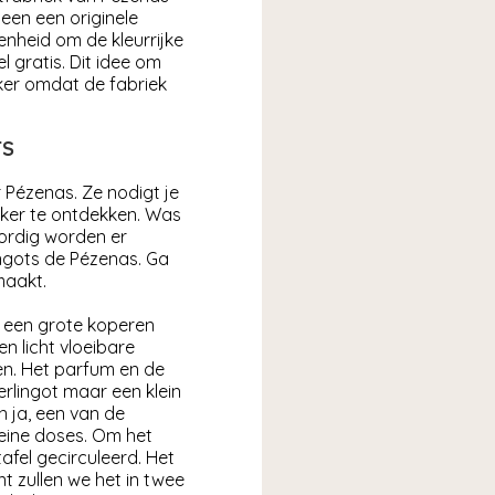
leen een originele
nheid om de kleurrijke
 gratis. Dit idee om
eker omdat de fabriek
TS
 Pézenas. Ze nodigt je
iker te ontdekken. Was
ordig worden er
ngots de Pézenas. Ga
maakt.
n een grote koperen
 licht vloeibare
en. Het parfum en de
rlingot maar een klein
 ja, een van de
leine doses. Om het
fel gecirculeerd. Het
t zullen we het in twee