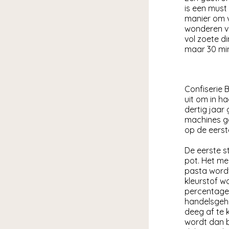
is een must 
manier om v
wonderen va
vol zoete di
maar 30 min
Confiserie 
uit om in h
dertig jaar
machines ge
op de eerst
De eerste s
pot. Het me
pasta wordt
kleurstof w
percentage 
handelsgehe
deeg af te 
wordt dan b