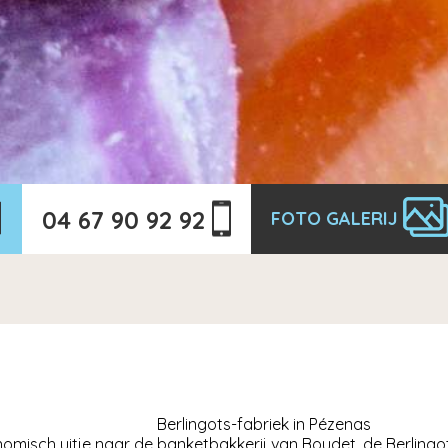
04 67 90 92 92
FOTO GALERIJ
Berlingots-fabriek in Pézenas
omisch uitje naar de banketbakkerij van Boudet, de Berlingo