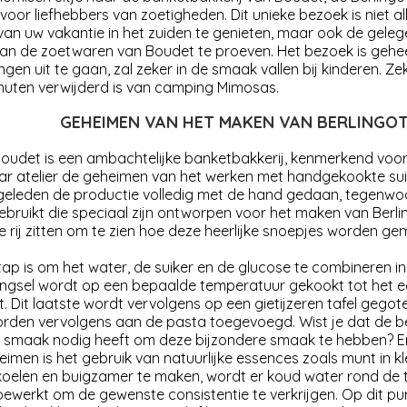
voor liefhebbers van zoetigheden. Dit unieke bezoek is niet al
an uw vakantie in het zuiden te genieten, maar ook de gelege
n de zoetwaren van Boudet te proeven. Het bezoek is geheel
ngen uit te gaan, zal zeker in de smaak vallen bij kinderen. Z
uten verwijderd is van camping Mimosas.
GEHEIMEN VAN HET MAKEN VAN BERLINGO
Boudet is een ambachtelijke banketbakkerij, kenmerkend voor
aar atelier de geheimen van het werken met handgekookte su
 geleden de productie volledig met de hand gedaan, tegenwo
bruikt die speciaal zijn ontworpen voor het maken van Berli
e rij zitten om te zien hoe deze heerlijke snoepjes worden ge
tap is om het water, de suiker en de glucose te combineren i
ngsel wordt op een bepaalde temperatuur gekookt tot het een
. Dit laatste wordt vervolgens op een gietijzeren tafel gegot
orden vervolgens aan de pasta toegevoegd. Wist je dat de be
smaak nodig heeft om deze bijzondere smaak te hebben? En
imen is het gebruik van natuurlijke essences zoals munt in k
koelen en buigzamer te maken, wordt er koud water rond de ta
ewerkt om de gewenste consistentie te verkrijgen. Op dit pun