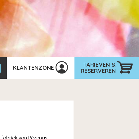
TARIEVEN &
KLANTENZONE
RESERVEREN
tfabriek van Pézenas