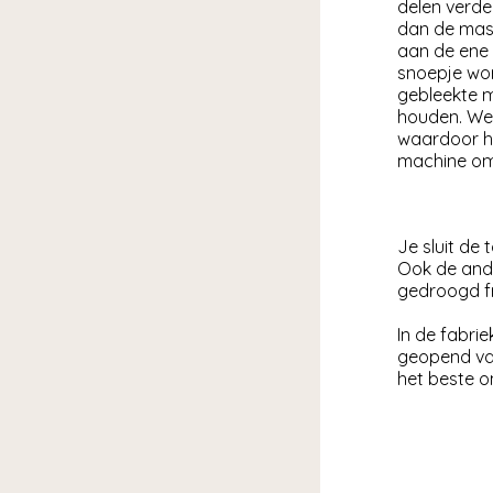
delen verde
dan de mas
aan de ene 
snoepje word
gebleekte m
houden. We 
waardoor he
machine om 
Je sluit de 
Ook de ande
gedroogd fr
In de fabrie
geopend van
het beste o