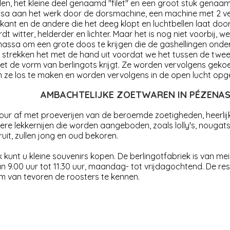
len, het kleine deel genaamd "filet" en een groot stuk genaa
sa aan het werk door de dorsmachine, een machine met 2 ve
kant en de andere die het deeg klopt en luchtbellen laat door
t witter, helderder en lichter. Maar het is nog niet voorbij, w
assa om een ​​grote doos te krijgen die de gashellingen on
strekken het met de hand uit voordat we het tussen de twee c
t de vorm van berlingots krijgt. Ze worden vervolgens geko
ze los te maken en worden vervolgens in de open lucht opg
AMBACHTELIJKE ZOETWAREN IN PÉZENA
tour af met proeverijen van de beroemde zoetigheden, heerlijk 
re lekkernijen die worden aangeboden, zoals lolly's, nougats
uit, zullen jong en oud bekoren.
k kunt u kleine souvenirs kopen. De berlingotfabriek is van m
 9.00 uur tot 11.30 uur, maandag- tot vrijdagochtend. De rest
m van tevoren de roosters te kennen.