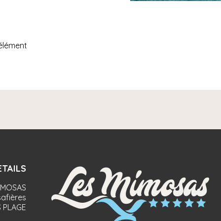
'élément
TAILS
IMOSAS
afières
 PLAGE