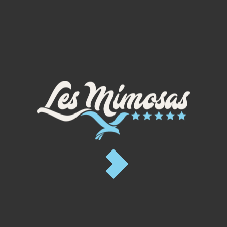
PRESTIGE TAOS - 6/8 PERS
PREMIUM
Superficie: 40m²
6-8p.
Terraza:
20m²