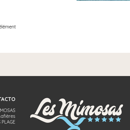
'élément
TACTO
IMOSAS
afières
 PLAGE