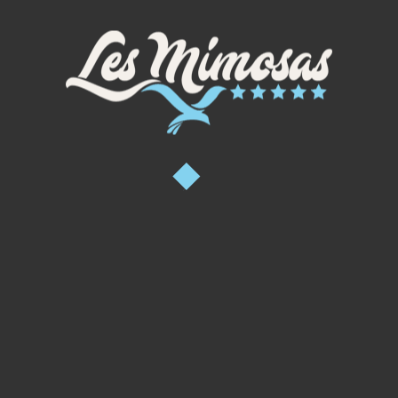
 por su tierra y deseosos de transmitir sus conocimientos. 
las visitas a las fincas o los talleres de descubrimiento, cono
cuya riqueza refleja la variedad de los entornos en los que 
 a las Cevenas, pasando por el Pic Saint-Loup y el Canal du Mi
a arenisca de Montpellier, los sabores se suceden con los ter
 perderse si se aloja en el camping de 5 estrellas Les Mimos
Vinos de mar en la costa de Languedoc
rra y el mar, los viñedos costeros se benefician de un clima s
por el aire del mar, los vinos blancos combinan perfectamen
s viñedos que se visitan gozan de paisajes sublimes y ofrec
 del Mediterráneo, tanto desde los pies de la catedral Saint-
e como desde las colinas que dominan la laguna de Thau.
Los vinos del Canal du Midi
 de la región de Béziers prosperaron en gran parte gracias al
l vino de Languedoc desde el siglo XVII hasta el XIX. Testigo
tuosas mansiones de diversos estilos arquitectónicos sigue
rodean el Canal du Midi. Desde un castillo renacentista hasta 
lariega de estilo inglés, las creaciones arquitectónicas más
 glorioso pasado de los vinos de Béziers: son las llamadas "F
ennes".