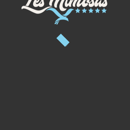
I 
ampeggio con il comfort del
to!
 m² - delimitate da siepi -
soleggiate.
rivati direttamente sul lotto.
evedere adattatore per presa
ivati comprendono: doccia, lavabo,
fero in ottime condizioni
mprende 2 persone, una roulotte (o
olo.