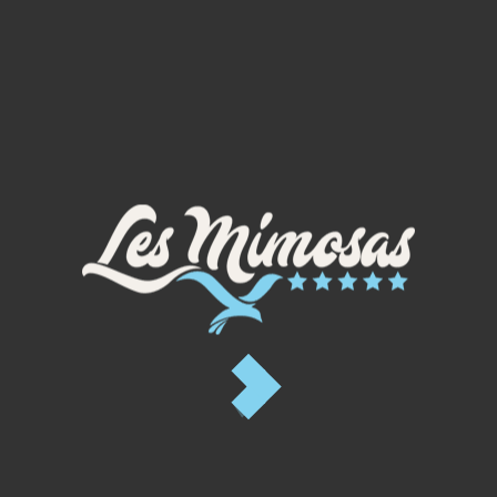
PRESTIGE TAOS - 6/8 PERS
PREMIUM
Superficie: 40m²
6-8p.
Terrazza:
20m²